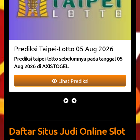
Prediksi
Taipei-Lotto
05 Aug 2026
Prediksi taipei-lotto sebelumnya pada tanggal 05
Aug 2026 di AXISTOGEL.
Lihat Prediksi
Daftar Situs Judi Online Slot