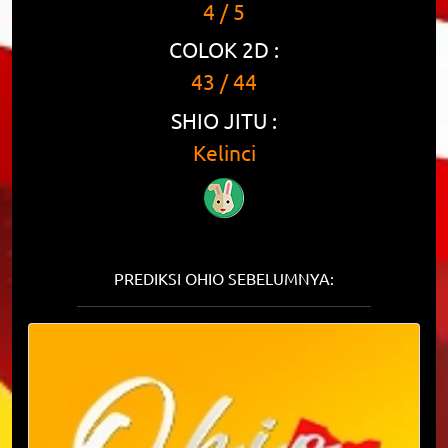
4 / 5
COLOK 2D :
43 / 44
SHIO JITU :
Kelinci
PREDIKSI OHIO SEBELUMNYA: