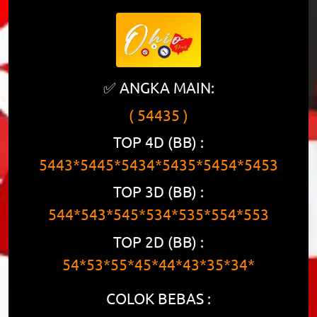
✅ ANGKA MAIN:
( 54435 )
TOP 4D (BB) :
5443*5445*5434*5435*5454*5453
TOP 3D (BB) :
544*543*545*534*535*554*553
TOP 2D (BB) :
54*53*55*45*44*43*35*34*
COLOK BEBAS :