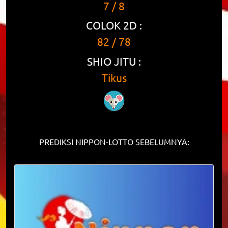
7 / 8
COLOK 2D :
82 / 78
SHIO JITU :
Tikus
PREDIKSI NIPPON-LOTTO SEBELUMNYA: