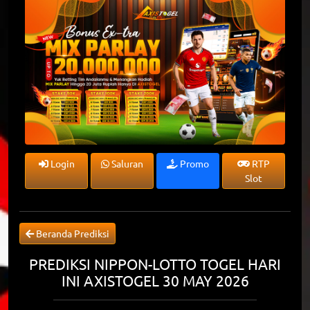
Login
Saluran
Promo
RTP
Slot
Beranda Prediksi
PREDIKSI NIPPON-LOTTO TOGEL HARI
INI AXISTOGEL 30 MAY 2026