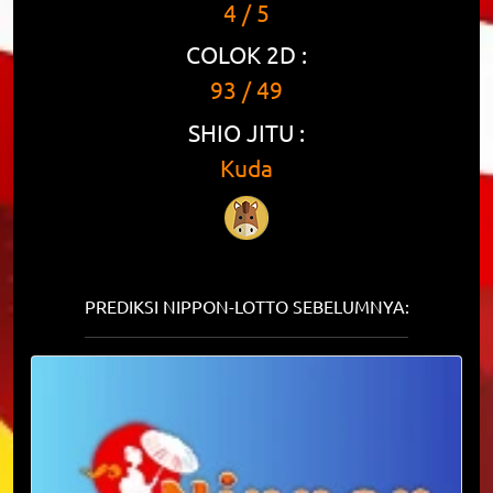
4 / 5
COLOK 2D :
93 / 49
SHIO JITU :
Kuda
PREDIKSI NIPPON-LOTTO SEBELUMNYA: