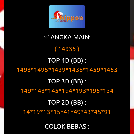
✅ ANGKA MAIN:
( 14935 )
TOP 4D (BB) :
1493*1495*1439*1435*1459*1453
TOP 3D (BB) :
149*143*145*194*193*195*134
TOP 2D (BB) :
14*19*13*15*41*49*43*45*91
COLOK BEBAS :