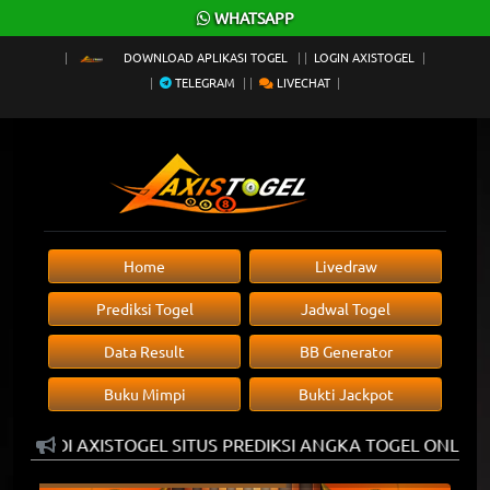
×
WHATSAPP
DOWNLOAD APLIKASI TOGEL
LOGIN AXISTOGEL
TELEGRAM
LIVECHAT
Home
Livedraw
Prediksi Togel
Jadwal Togel
Data Result
BB Generator
Buku Mimpi
Bukti Jackpot
ANG DI AXISTOGEL SITUS PREDIKSI ANGKA TOGEL ONLINE JI