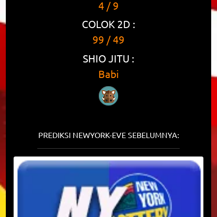
4 / 9
COLOK 2D :
99 / 49
SHIO JITU :
Babi
PREDIKSI NEWYORK-EVE SEBELUMNYA: