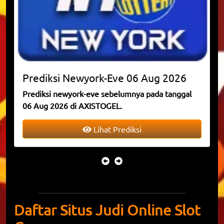
Prediksi
Newyork-Eve
06 Aug 2026
Prediksi newyork-eve sebelumnya pada tanggal
06 Aug 2026 di AXISTOGEL.
Lihat Prediksi
Daftar Situs Judi Online Slot