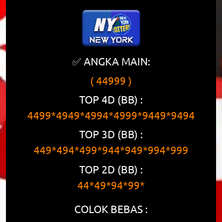
✅ ANGKA MAIN:
( 44999 )
TOP 4D (BB) :
4499*4949*4994*4999*9449*9494
TOP 3D (BB) :
449*494*499*944*949*994*999
TOP 2D (BB) :
44*49*94*99*
COLOK BEBAS :