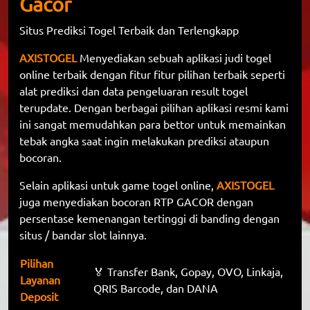
Gacor
Situs Prediksi Togel Terbaik dan Terlengkapp
AXISTOGEL
Menyediakan sebuah aplikasi judi togel
online terbaik dengan fitur fitur pilihan terbaik seperti
alat prediksi dan data pengeluaran result togel
terupdate. Dengan berbagai pilihan aplikasi resmi kami
ini sangat memudahkan para bettor untuk memainkan
tebak angka saat ingin melakukan prediksi ataupun
bocoran.
Selain aplikasi untuk game togel online,
AXISTOGEL
juga menyediakan bocoran RTP GACOR dengan
persentase kemenangan tertinggi di banding dengan
situs / bandar slot lainnya.
Pilihan
🏅 Transfer Bank, Gopay, OVO, Linkaja,
Layanan
QRIS Barcode, dan DANA
Deposit