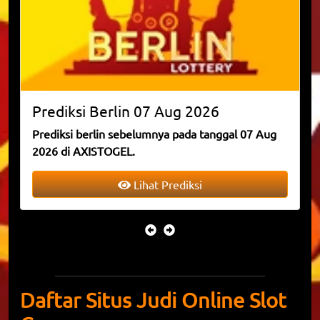
Prediksi
Berlin
07 Aug 2026
Prediksi berlin sebelumnya pada tanggal 07 Aug
2026 di AXISTOGEL.
Lihat Prediksi
Daftar Situs Judi Online Slot