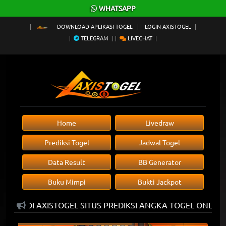
×
WHATSAPP
DOWNLOAD APLIKASI TOGEL
LOGIN AXISTOGEL
TELEGRAM
LIVECHAT
Home
Livedraw
Prediksi Togel
Jadwal Togel
Data Result
BB Generator
Buku Mimpi
Bukti Jackpot
ANG DI AXISTOGEL SITUS PREDIKSI ANGKA TOGEL ONLINE JI